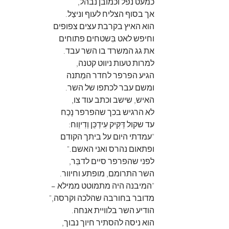
כמעט נפל וכמובן נבהל,
אך בסוף הצליח לעוף וניצַל.
הוא האיץ בקרבת עצים צפופים
וחיפש לאט בִּשטחים פתוחים
את גג המשרד בו השר עבד.
למרות טעות ניווט קטנה,
הגיע הפרפר לחדר המְתנה
ומשם עבר לכתפו של השר.
האיש, שישב וכתב עוד צו,
לא הרגיש בכך שהפרפר נָכַח
עד שקול דַּקִּיק עִידְכֵּן וְדִיוַוח:
"עמדתי היום על ביתך הקודם
ופתאום נהרס ואני האשם."
לפני שהפרפר סיים לדבֵּר,
השר התרומם, מופתע וחיוור.
"המיבנה היה מתמוטט ממילא –
מדובר בחורבה שהלכה וקרסה,"
הודיע השר בלוויית אנחה.
הוא ניסה להסתיר חיוך נבוך,