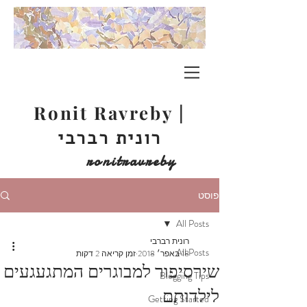
Ronit Ravreby |
רונית רברבי
ronitravreby
פוסט
All Posts
רונית רברבי
All Posts
18 באפר׳ 2018
זמן קריאה 2 דקות
שירסיפור למבוגרים המתגעגעים
Blogging Tips
לילדותם
Getting Started