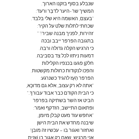
שנבלע בסוף בזקנו הארוך.
המשיך שר-היער לדבֵּר ורעד:
"בעצם, האשמה היא שלי בלבד.
שכחתי לתלות שלט על הקיר:
'זהירות, לפניך מבנה שביר!' " 
בתגובה הפרפר ייבב ובכה
כי הרגיש הקלה גדולה ורבה.
דמעות ניתזו לכל צד בסביבה.
חלקן פגעו בכנפיו הקלילות
והפכו לנקודות כחולות מקשטות.
הפרפר הֵעֵז להגיד כשנרגע:
"אתה לא רק עצוב, אלא גם מדוכָּא,
כי הבית הקודם כבר אבוד עבורךָ."
הביט אז השר בשתיקה בפרפר
ופתאום התיישב, הזדקף ואמר:
"אחפש עוד מעט קבלן מיומן,
שיבנה מחדש את הבית הישן
ואחזור ואגור בו – עכשיו זה מובן!
אני מרגיש, שאם רק אגור בו שֵׁנית