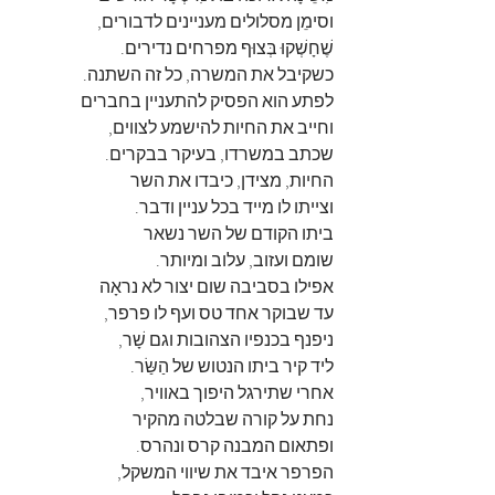
וסימֵן מסלולים מעניינים לדבורים, 
שֶׁחָשְׁקוּ בְּצוּף מפרחים נדירים.
כשקיבל את המשרה, כל זה השתנה.
לפתע הוא הפסיק להתעניין בחברים 
וחייב את החיות להישמע לצווים,
שכתב במשרדו, בעיקר בבקרים.
החיות, מצידן, כיבדו את השר
וצייתו לו מייד בכל עניין ודבר.
ביתו הקודם של השר נשאר
שומם ועזוב, עלוב ומיותר.
אפילו בסביבה שום יצור לא נראָה 
עד שבוקר אחד טס ועף לו פרפר,
ניפנף בכנפיו הצהובות וגם שָׁר, 
ליד קיר ביתו הנטוש של הַשַּׂר.
אחרי שתירגל היפוך באוויר, 
נחת על קורה שבלטה מהקיר
ופתאום המבנה קרס ונהרס.
הפרפר איבד את שיווי המשקל,