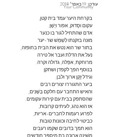
עודכן:
19 באפר׳ 2018
Your Community
בקרחת היער עמד בית קטן, 
עקום וסָדוּק, אפור ויָשָׁן.
אדם שהתחיל לגור בו כנער
מוּנה בזקנתו לְשַׁמֵּשׁ שר-יער.
בתור שר הוא נטש את הבית בחופזה,
נעל את הדלת ועבר אל טירה
מרוחקת, אפֵלה, גדולה וקרה.
בנוסף הפך לקפדן ושתקן
וגידל זָקָן ארוך ולבן.
ביער התגוררו יצורים רבים
והאיש התחבר עם חלקם בַּשָּׁנִים,
שהסתפק בבית עם קירות עקומים.
אז הוא נהג, לעיתים קרובות, 
לפרוע רעמות לחברים-אריות,
כביטוי לחיבה וכוונות טובות.
הוא תמך בדובים שקמו רעבים
מִשֵּׁינָה ארוכה בת מִיסְפָּר חודשים