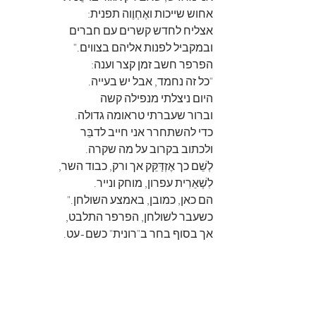
אחוש שייכות ואֶחְוֶוה תפנית:
אצליח לחדש קשרים עם חברים
ובמקביל לפנות אליהם בצווים."
הפרפר חשב זמן קצר וענה:
"כל זה נחמד, אבל יש בעייה.
היום ניצלתי מנפילה קשה
וברור שעברתי טראומה גדולה.
כדי להשתחרר אני חייב לדבֵּר
ולכתוב בקרוב על מה שקרה.
לְשֵׁם כך אֶזְדַּקֵּק אך ורק, כבוד השר,
לִשְׁאֵרִית עפרון, מוחק ונייר.
הם כאן, כמובן, באמצע השולחן."
כשעבר לשולחן, הפרפר התלבט,
אך בסוף בחר ב"רונית" כשם-עט.
הוא רשם, מחק ורשם שנית:
"הכתוב למטה הוא מאת רונית."
אז הוא לקח לעצמו פסק-זמן
וכשהרגיש רגוע, שָׁקֵט ומוכן,